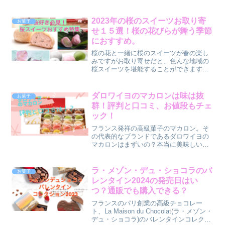
2023年の桜のスイーツお取り寄
お菓子
せ１５選！桜の花びらが舞う季節
におすすめ。
桜の花と一緒に桜のスイーツが春の楽し
みですがお取り寄せだと、色んな地域の
桜スイーツを堪能することができます。
そこで、お取り寄せできる桜スイーツを
詳しく調べてみました。
ダロワイヨのマカロンは味は抜
お菓子
群！評判と口コミ、お値段もチェ
ック！
フランス発祥の高級菓子のマカロン。そ
の代表的なブランドであるダロワイヨの
マカロンはまずいの？本当に美味しい
の？気になったので評判や口コミを調べ
てみました。
ラ・メゾン・デュ・ショコラのバ
お菓子
レンタイン2024の発売日はい
つ？通販でも購入できる？
フランスのパリ創業の高級チョコレー
ト、La Maison du Chocolat(ラ・メゾン・
デュ・ショコラ)のバレンタインコレクシ