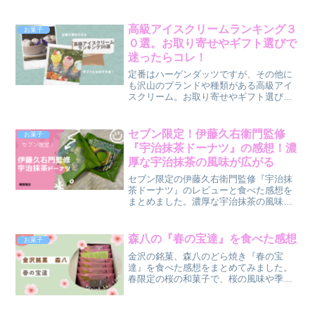
ョン2023の発売日やオンラインでの購入
方法などを、詳しく調べて記事にしまし
た。
高級アイスクリームランキング３
お菓子
０選。お取り寄せやギフト選びで
迷ったらコレ！
定番はハーゲンダッツですが、その他に
も沢山のブランドや種類がある高級アイ
スクリーム。お取り寄せやギフト選びに
迷ったら必見！豪華なランキング形式
で、様々なブランドの優れたアイスクリ
ームをご紹介しています。各ブランドの
セブン限定！伊藤久右衞門監修
お菓子
特徴や素材選びのポイントも詳しく解説
『宇治抹茶ドーナツ』の感想！濃
しております。
厚な宇治抹茶の風味が広がる
セブン限定の伊藤久右衛門監修『宇治抹
茶ドーナツ』のレビューと食べた感想を
まとめました。濃厚な宇治抹茶の風味が
口いっぱいに広がり、一口食べるたびに
味わい深さを感じる特別なドーナツの魅
力をご紹介します。セブンイレブンでし
森八の『春の宝達』を食べた感想
お菓子
か手に入らないこの逸品をお試しあれ！
金沢の銘菓、森八のどら焼き『春の宝
達』を食べた感想をまとめてみました。
春限定の桜の和菓子で、桜の風味や季節
感をしっかりと味わえます。