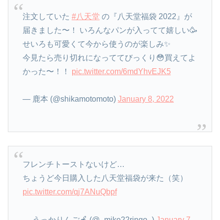
注文していた
#八天堂
の『八天堂福袋 2022』が
届きました〜！ いろんなパンが入ってて嬉しい🥳
せいろも可愛くて今から使うのが楽しみ✨
今見たら売り切れになっててびっくり😳買えてよ
かった〜！！
pic.twitter.com/6mdYhvEJK5
— 鹿本 (@shikamotomoto)
January 8, 2022
フレンチトーストないけど…
ちょうど今日購入した八天堂福袋が来た（笑）
pic.twitter.com/qj7ANuQbpf
— うっかりんご🍎 (@_mike22ringo_)
January 7,