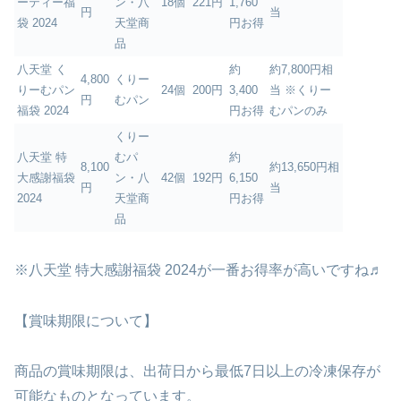
ーティー福
ン・八
18個
221円
1,760
円
当
袋 2024
天堂商
円お得
品
八天堂 く
約
約7,800円相
4,800
くりー
りーむパン
24個
200円
3,400
当 ※くりー
円
むパン
福袋 2024
円お得
むパンのみ
くりー
八天堂 特
むパ
約
8,100
約13,650円相
大感謝福袋
ン・八
42個
192円
6,150
円
当
2024
天堂商
円お得
品
※八天堂 特大感謝福袋 2024が一番お得率が高いですね♬
【賞味期限について】
商品の賞味期限は、出荷日から最低7日以上の冷凍保存が
可能なものとなっています。