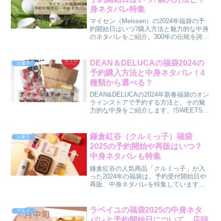
身ネタバレ特集
マイセン（Meissen）の2024年福袋の予
約開始日はいつ?購入方法と魅力的な中身
のネタバレをご紹介。300年の伝統を誇る
マイセンならではのティーカップや皿が
詰まった限定セットです。予約開始時期
や購入方法の解説、人気のブルーオニオ
DEAN＆DELUCAの福袋2024の
お菓子
ン模様など福袋の中身を予想。正月の自
予約購入方法と中身ネタバレ！4
分へのご褒美や大切な人へのおすすめア
種類から選べる？
イテムをご覧ください。
DEAN&DELUCAの2024年新春福袋のオン
ラインストアで予約する方法と、その魅
力的な中身をご紹介します。!SWEETS、
JAPANESE FOOD、ARTISAN
CHARCUTERIE、COFFEEの4種類のラ
インナップから選べる高級食材詰め合わ
鎌倉紅谷（クルミっ子）福袋
お菓子
せ福袋は、贅沢で洗練された味わいが楽
2025の予約開始や再販はいつ？
しめる逸品グルメギフトに最適です。
中身ネタバレも特集
鎌倉紅谷の人気商品「クルミっ子」が入
った2024年の福袋は、予約受付開始日や
再販、中身ネタバレを特集しています。
鎌倉紅谷の福袋は、クルミっ子に加えて
鎌倉ゆかりのオリジナルグッズが詰め合
わせられた、数量限定の人気アイテム。
ラベイユの福袋2025の中身ネタ
グルメ
干支グッズ、ステンレスボトルなどが同
バレと予約開始日について。店頭