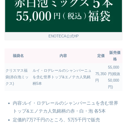
ENOTECA公式HP
販売価
福袋名
内容
定価
格
55,000
クリスマス福
ルイ・ロデレールのシャンパーニュ
75,350
円(税抜
袋(赤白泡ミッ
を含む世界トップ&エノテカ人気銘
円
50,000
クス)
柄5本
円)
内容:ルイ・ロデレールのシャンパーニュを含む世界
トップ&エノテカ人気銘柄の赤・白・泡 各5本
定価約7万7千円のところ、5万5千円で販売