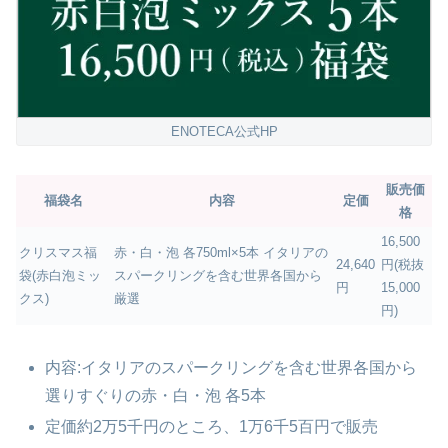
ENOTECA公式HP
販売価
福袋名
内容
定価
格
16,500
クリスマス福
赤・白・泡 各750ml×5本 イタリアの
24,640
円(税抜
袋(赤白泡ミッ
スパークリングを含む世界各国から
円
15,000
クス)
厳選
円)
内容:イタリアのスパークリングを含む世界各国から
選りすぐりの赤・白・泡 各5本
定価約2万5千円のところ、1万6千5百円で販売