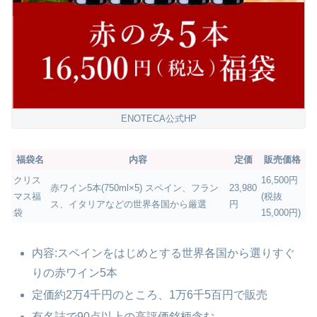
ENOTECA公式HP
福袋名
内容
定価
販売価格
クリス
16,500円
赤ワイン5本(750ml×5) スペイン、フラン
23,980
マス福
(税抜
ス、イタリアなどの世界各国から厳選
円
袋
15,000円)
内容:スペインをはじめとする世界各国から選りすぐ
りの赤ワイン5本
定価約2万4千円のところ、1万6千5百円で販売
有名誌で90点以上の高評価銘柄含む