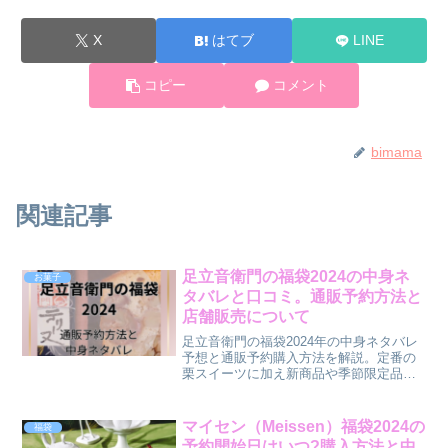
X
はてブ
LINE
コピー
コメント
bimama
関連記事
足立音衛門の福袋2024の中身ネ
お菓子
タバレと口コミ。通販予約方法と
店舗販売について
足立音衛門の福袋2024年の中身ネタバレ
予想と通販予約購入方法を解説。定番の
栗スイーツに加え新商品や季節限定品が
入る可能性があります。11月中旬~1月に
かけての販売開始が予想されます。過去
の口コミも参考に、2024年福袋の魅力を
マイセン（Meissen）福袋2024の
福袋
まとめました。
予約開始日はいつ?購入方法と中