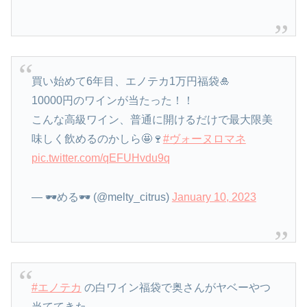
買い始めて6年目、エノテカ1万円福袋🎍
10000円のワインが当たった！！
こんな高級ワイン、普通に開けるだけで最大限美
味しく飲めるのかしら🤩🍷
#ヴォーヌロマネ
pic.twitter.com/qEFUHvdu9q
— 🕶める🕶 (@melty_citrus)
January 10, 2023
#エノテカ
の白ワイン福袋で奥さんがヤベーやつ
当ててきた、、、