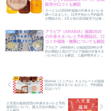
梱されるほか、サイズによっては缶詰入
販売や口コミも解説
りのクルミっ子も。自分へのご褒美や大
切な人へのギフトにぴったりな、鎌倉紅
ラベイユの2024年福袋の中身ネタバレを
谷らしいレトロでオシャレな福袋です。
調べてみました。11月中旬から予約販売
が開始され、1月上旬の店頭販売では毎年
人気で即完売が続出することで知られて
います。フランスやイタリアをはじめと
する欧州各国の個性的な蜂蜜が詰まっ
アラビア（ARABIA）福袋2025
福袋
た、蜂蜜ファン垂涎の逸品セットです。
の中身ネタバレと予約開始日。口
口コミでも、欧州産蜂蜜の個性的な味わ
コミや価格・種類についても解説
いと、日本各地の特徴的な国産蜂蜜の風
味が楽しめることが評判となっていま
アラビア（ARABIA）の福袋2024年の予
す。ラベイユならではの、世界の豊かな
約が開始!人気のアラビア福袋の中身ネタ
蜂蜜を堪能できる福袋は、蜂蜜グルメに
バレや口コミを解説。三越伊勢丹オンラ
とって夢のコラボレーションです。
インストア10 月25日（水）～をはじめ、
各オンラインショップでの予約開始日や
22,000円と55,000円の2種類の価格、ライ
ンナップの種類について詳しくご紹介し
ます。シンプルで洗練されたアラビアら
しい食器が詰まった福袋は自分へのご褒
Minimal（ミニマル）チョコレートの福袋
美やプレゼントに最適です。
2024の中身ネタバレ＆口コミ。予約開始
日はいつ？
八天堂の福袋2025の中身ネタバレと予約
発売日について。購入方法や再販につい
ても解説