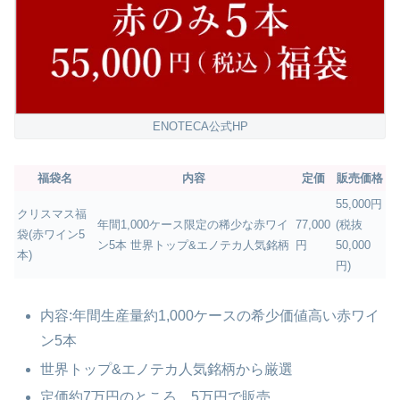
ENOTECA公式HP
福袋名
内容
定価
販売価格
55,000円
クリスマス福
年間1,000ケース限定の稀少な赤ワイ
77,000
(税抜
袋(赤ワイン5
ン5本 世界トップ&エノテカ人気銘柄
円
50,000
本)
円)
内容:年間生産量約1,000ケースの希少価値高い赤ワイ
ン5本
世界トップ&エノテカ人気銘柄から厳選
定価約7万円のところ、5万円で販売