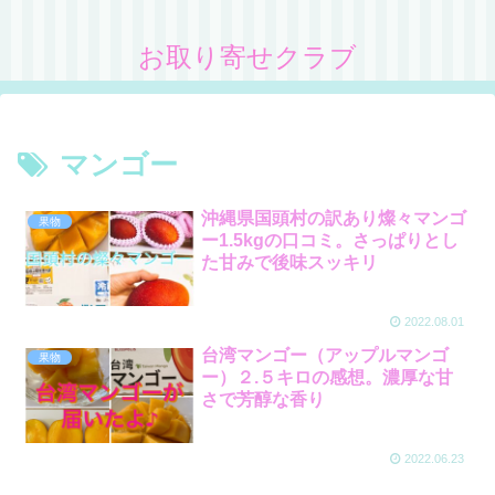
お取り寄せクラブ
マンゴー
沖縄県国頭村の訳あり燦々マンゴ
果物
ー1.5kgの口コミ。さっぱりとし
た甘みで後味スッキリ
2022.08.01
台湾マンゴー（アップルマンゴ
果物
ー）２.５キロの感想。濃厚な甘
さで芳醇な香り
2022.06.23